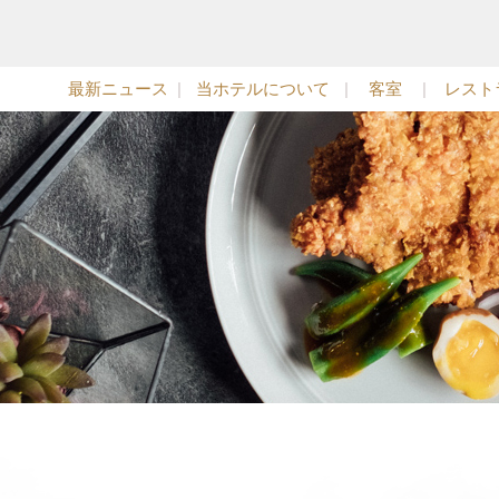
最新ニュース
|
当ホテルについて
|
客室
|
レスト