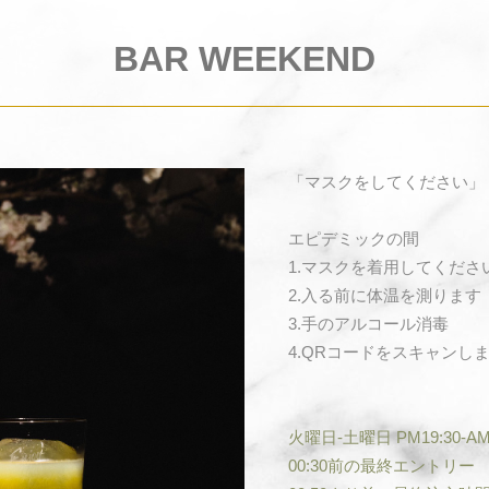
BAR WEEKEND
「マスクをしてください」
エピデミックの間
1.マスクを着用してくださ
2.入る前に体温を測ります
3.手のアルコール消毒
4.QRコードをスキャンし
火曜日-土曜日 PM19:30-AM0
00:30前の最終エントリー