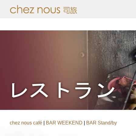
chez nous café
|
BAR WEEKEND
|
BAR Stand/by