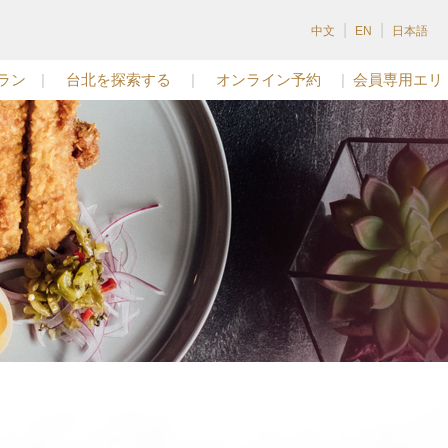
|
|
中文
EN
日本語
ラン
|
台北を探索する
|
オンライン予約
|
会員専用エリ
ア