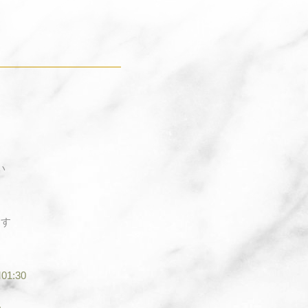
い
ます
1:30