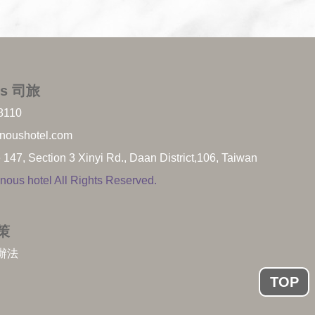
us 司旅
8110
noushotel.com
 147, Section 3 Xinyi Rd., Daan District,106, Taiwan
ous hotel All Rights Reserved.
策
辦法
TOP